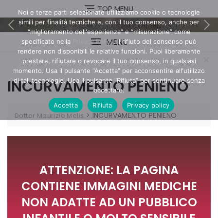
TOP MENU
Noi e terze parti selezionate utilizziamo cookie o tecnologie
simili per finalità tecniche e, con il tuo consenso, anche per
“miglioramento dell'esperienza” e “misurazione” come
MENU
specificato nella
Privacy Policy
. Il rifiuto del consenso può
rendere non disponibili le relative funzioni. Puoi liberamente
prestare, rifiutare o revocare il tuo consenso, in qualsiasi
momento. Usa il pulsante “Accetta” per acconsentire all'utilizzo
di tali tecnologie. Usa il pulsante “Rifiuta” per continuare senza
INCURVAMENTO PENIENO
accettare.
Accetta
Rifiuta
Privacy policy
>
INCURVAMENTO PENIENO
Dottor Maurizio Melis
ATTENZIONE: LA PAGINA
CONTIENE IMMAGINI MEDICHE
NON ADATTE AD UN PUBBLICO