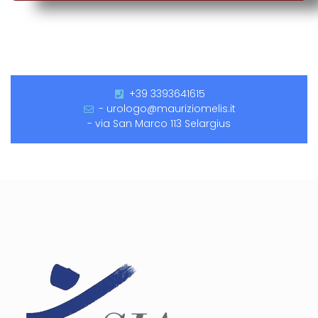
+39 3393641615
- urologo@mauriziomelis.it
- via San Marco 113 Selargius